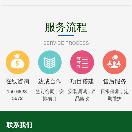
服务流程
SERVICE PROCESS
在线咨询
达成合作
项目搭建
售后服务
150-6828-
签订合同，安
安装调试，产
日常保养，定
5672
排项目
品验收
期维护
联系我们