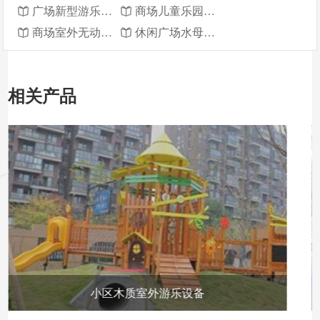
广场新型游乐设备
商场儿童乐园游乐设施
商场室外无动力游乐设备
休闲广场水母秋千
相关产品
小区木质室外游乐设备