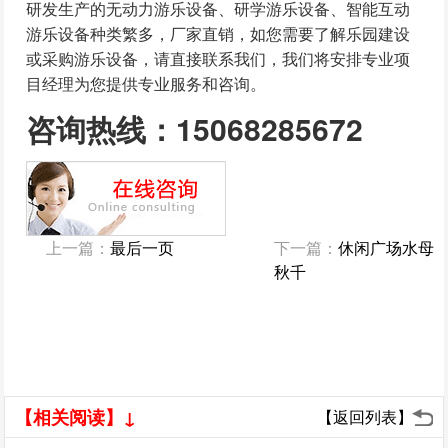
研发生产的无动力游乐设备、研学游乐设备、智能互动
游乐设备种类繁多，厂家直销，如您需要了解乐园建设
或采购游乐设备，请直接联系我们，我们将安排专业项
目经理为您提供专业服务和咨询。
咨询热线：15068285672
上一篇：
最后一页
下一篇：
休闲广场水母
秋千
【相关阅读】↓
【返回列表】