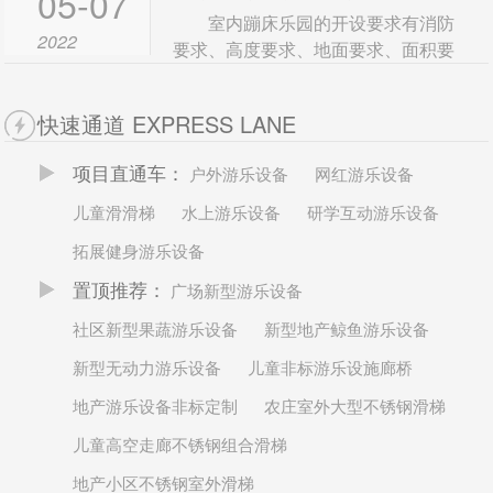
05-07
多的，尤其是小小朋友就非常合适 ...
室内蹦床乐园的开设要求有消防
2022
要求、高度要求、地面要求、面积要
求等等，尤其是其中的消防要求，是
最重要的，由于是在室内，所以安
快速通道 EXPRESS LANE
全...
项目直通车：
户外游乐设备
网红游乐设备
儿童滑滑梯
水上游乐设备
研学互动游乐设备
拓展健身游乐设备
置顶推荐：
广场新型游乐设备
社区新型果蔬游乐设备
新型地产鲸鱼游乐设备
新型无动力游乐设备
儿童非标游乐设施廊桥
地产游乐设备非标定制
农庄室外大型不锈钢滑梯
儿童高空走廊不锈钢组合滑梯
地产小区不锈钢室外滑梯