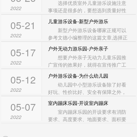
选择优质室外儿童游乐设施注意
2022
事项还是很多的，要想选到质量好性
价比高的优质儿童游乐设施，其实可
05-21
儿童游乐设备-新型户外游乐
以去实地考察这个厂家，那么对于
新型户外游乐设备哪家正规可以
产...
2022
参考文德小编整理的这篇文章,选择正
规的厂家是有必要的,正规的生产厂家
05-17
户外无动力游乐园-户外亲子
都是很用心的，采购的时候投资者...
想要户外亲子无动力儿童乐园推
2022
广宣传的效果好，就得在宣传推广工
作上多下下功夫，对于线上线下的渠
05-12
户外游乐设备-为什么幼儿园
道双管齐下，扩大儿童乐园资源的
幼儿园中小型游乐设备除了好看
同...
2022
好玩、性价比好、安全有保障之外，
还有就是幼儿园的小朋友相对是比较
05-07
室内蹦床乐园-开设室内蹦床
多的，尤其是小小朋友就非常合适 ...
室内蹦床乐园的开设要求有消防
2022
要求、高度要求、地面要求、面积要
求等等，尤其是其中的消防要求，是
最重要的，由于是在室内，所以安