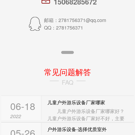
15068285672
15068285672
邮箱：2781756371@qq.com
QQ：2781756371
德兴社区儿童塑料滑梯
1
常见问题解答
FAQ
06-18
儿童户外游乐设备厂家哪家
儿童户外游乐设备厂家哪家好？
芦浦别墅区儿童组合滑梯
2022
儿童户外游乐设备厂家好不好，主要
是看厂家规模怎么样、看厂家服务怎
05-26
户外游乐设备-选择优质室外
么样、看厂家的产品质量怎么样...