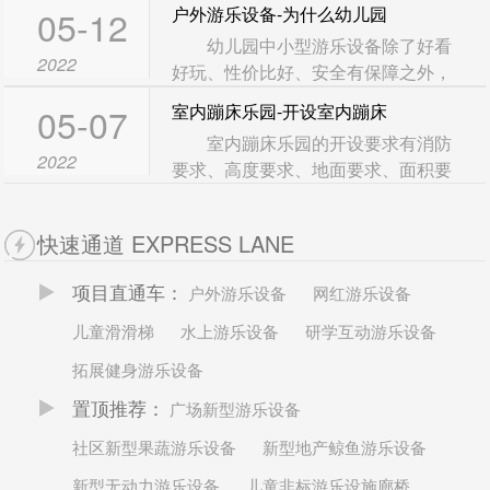
作上多下下功夫，对于线上线下的渠
05-12
户外游乐设备-为什么幼儿园
道双管齐下，扩大儿童乐园资源的
幼儿园中小型游乐设备除了好看
同...
2022
好玩、性价比好、安全有保障之外，
还有就是幼儿园的小朋友相对是比较
05-07
室内蹦床乐园-开设室内蹦床
多的，尤其是小小朋友就非常合适 ...
室内蹦床乐园的开设要求有消防
2022
要求、高度要求、地面要求、面积要
求等等，尤其是其中的消防要求，是
最重要的，由于是在室内，所以安
快速通道 EXPRESS LANE
全...
项目直通车：
户外游乐设备
网红游乐设备
儿童滑滑梯
水上游乐设备
研学互动游乐设备
拓展健身游乐设备
置顶推荐：
广场新型游乐设备
社区新型果蔬游乐设备
新型地产鲸鱼游乐设备
新型无动力游乐设备
儿童非标游乐设施廊桥