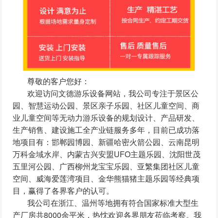
尊敬的客户您好：
欢迎访问文德游乐设备网站，我公司专注于景区公
园、智慧运动公园、景区亲子乐园、社区儿童空间、商
业儿童空间等无动力游乐设备的规划设计、产品研发、
生产销售、建设施工全产业链服务多年，目前已成功落
地项目有：邯郸园博园、新疆哈密火箭公园、云南昆明
万科金域水岸、内蒙古兴安盟UFO主题乐园、沈阳世茂
五里河公园、广西柳州龙宝宝乐园、亚繁集团社区儿童
空间、威海爱莲湾项目、金华熊猫猪主题乐园等经典项
目，赢得了各界客户的认可。
我公司在浙江、温州等地拥有符合国家标准大型生
产厂房共8000余平米，热忱欢迎各界朋友莅临考察。我