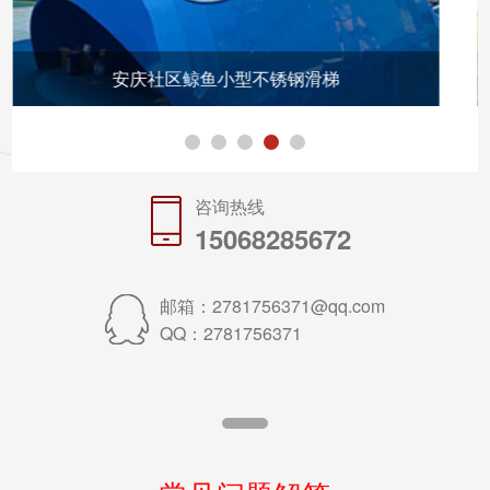
安庆社区鲸鱼小型不锈钢滑梯
咨询热线
15068285672
15068285672
邮箱：2781756371@qq.com
QQ：2781756371
德兴社区儿童塑料滑梯
1