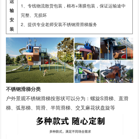
运
1、专线物流散货包装，棉布+薄膜包装，保证运输途中
输
完整、无损坏
安
2、提供专业老师安装不锈钢滑滑梯服务
装
不锈钢滑梯分类
户外景观不锈钢滑梯按形状可以分为：螺旋S滑梯、直滑
梯、弧形梯、筒滑、半筒滑梯、交叉麻花状盘旋等