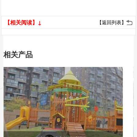
【相关阅读】↓
【返回列表】
相关产品