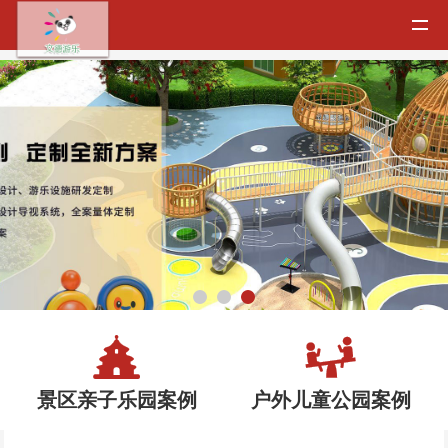


景区亲子乐园案例
户外儿童公园案例