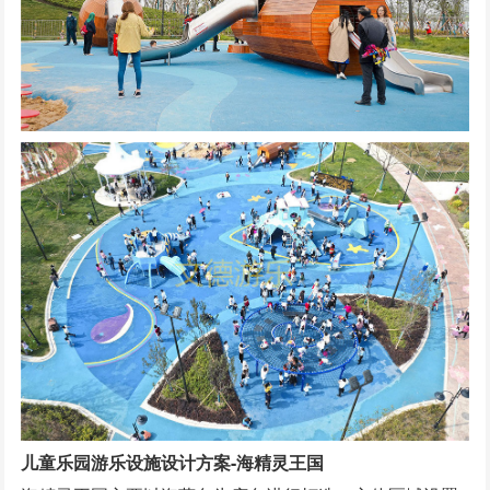
儿童乐园游乐设施设计方案-海精灵王国