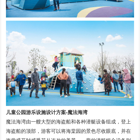
儿童公园游乐设施设计方案-魔法海湾
魔法海湾由一艘大型的海盗船和各种潜艇设备组成，登上
海盗船的顶部，游客可以将海棠园的景色尽收眼底，并在