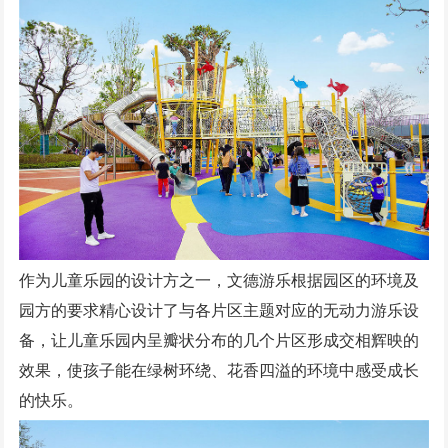
作为儿童乐园的设计方之一，文德游乐根据园区的环境及
园方的要求精心设计了与各片区主题对应的无动力游乐设
备，让儿童乐园内呈瓣状分布的几个片区形成交相辉映的
效果，使孩子能在绿树环绕、花香四溢的环境中感受成长
的快乐。