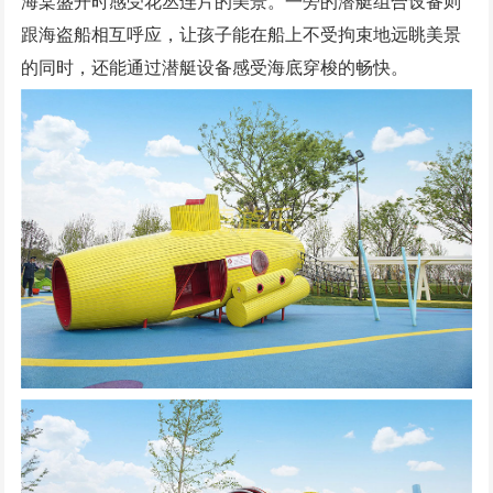
海棠盛开时感受花丛连片的美景。一旁的潜艇组合设备则
跟海盗船相互呼应，让孩子能在船上不受拘束地远眺美景
的同时，还能通过潜艇设备感受海底穿梭的畅快。