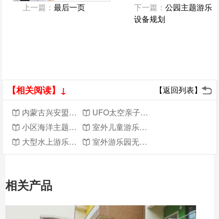
上一篇：
最后一页
下一篇：
公园主题游乐
设备规划
【相关阅读】↓
【返回列表】
内蒙古兴安盟UFO主题乐园
UFO太空亲子乐园不锈钢滑梯
小区海洋主题乐园项目案例
室外儿童游乐园设备小鲸鱼
大型水上游乐园主题设备
室外游乐园无动力设备
相关产品