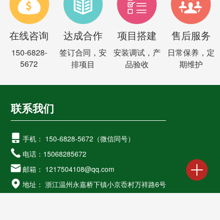
在线咨询
达成合作
项目搭建
售后服务
150-6828-
签订合同，安
安装调试，产
日常保养，定
5672
排项目
品验收
期维护
联系我们

手机：
150-6828-5672（微信同号）

电话：
15068285672

邮箱：
1217504108@qq.com

地址：
浙江温州永嘉桥下镇小京岙村万祥路6号
友情链接
|
|
户外游乐设备厂家
儿童游乐设施生产厂家